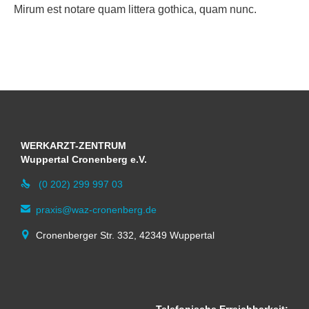
Мirum est notare quam littera gothica, quam nunc.
WERKARZT-ZENTRUM
Wuppertal Cronenberg e.V.

(0 202) 299 997 03

praxis@waz-cronenberg.de

Cronenberger Str. 332, 42349 Wuppertal