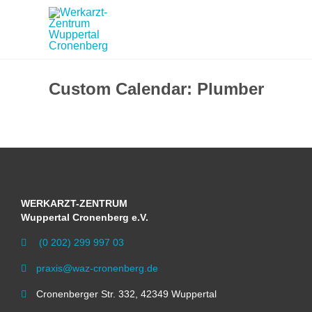
Custom Calendar:
Plumber
WERKARZT-ZENTRUM
Wuppertal Cronenberg e.V.
(0 202) 299 997 03

praxis@waz-cronenberg.de

Cronenberger Str. 332, 42349 Wuppertal
